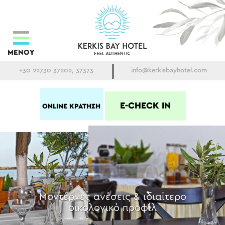
ΜΕΝΟΥ
+30 22730 37202, 37373
info@kerkisbayhotel.com
E-CHECK IN
ONLINE ΚΡΑΤΗΣΗ
Μοντέρνες ανέσεις & ιδιαίτερο
οικολογικό προφίλ